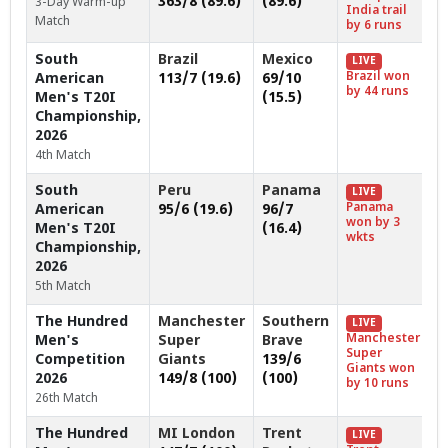
363/8 (89.6)
(89.6)
3-Day Warm-up
India trail
Match
by 6 runs
South
Brazil
Mexico
LIVE
Brazil won
American
113/7 (19.6)
69/10
by 44 runs
Men's T20I
(15.5)
Championship,
2026
4th Match
South
Peru
Panama
LIVE
Panama
American
95/6 (19.6)
96/7
won by 3
Men's T20I
(16.4)
wkts
Championship,
2026
5th Match
The Hundred
Manchester
Southern
LIVE
Manchester
Men's
Super
Brave
Super
Competition
Giants
139/6
Giants won
2026
149/8 (100)
(100)
by 10 runs
26th Match
The Hundred
MI London
Trent
LIVE