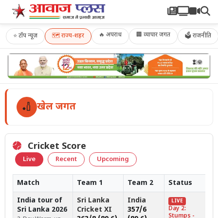
🔥 अपराध
🏢 व्यापार जगत
⭐
टॉप न्यूज़
🗺️
राज्य-शहर
🗳 राजनीति
🏏
खेल जगत
Cricket Score
Live
Recent
Upcoming
Match
Team 1
Team 2
Status
India tour of
Sri Lanka
India
LIVE
Day 2:
Sri Lanka 2026
Cricket XI
357/6
Stumps -