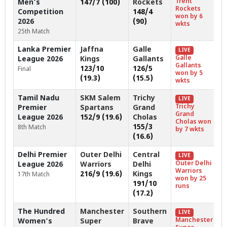
Trent
Men's
147/7 (100)
Rockets
Rockets
Competition
148/4
won by 6
2026
(90)
wkts
25th Match
Lanka Premier
Jaffna
Galle
LIVE
Galle
League 2026
Kings
Gallants
Gallants
123/10
126/5
Final
won by 5
(19.3)
(15.5)
wkts
Tamil Nadu
SKM Salem
Trichy
LIVE
Trichy
Premier
Spartans
Grand
Grand
League 2026
152/9 (19.6)
Cholas
Cholas won
155/3
8th Match
by 7 wkts
(16.6)
Delhi Premier
Outer Delhi
Central
LIVE
Outer Delhi
League 2026
Warriors
Delhi
Warriors
216/9 (19.6)
Kings
17th Match
won by 25
191/10
runs
(17.2)
The Hundred
Manchester
Southern
LIVE
Manchester
Women's
Super
Brave