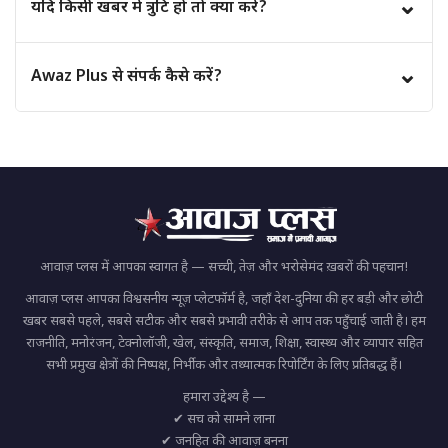
⌄
यदि किसी खबर में त्रुटि हो तो क्या करें?
हैं और दूसरों तक जानकारी पहुँचा सकते हैं।
यदि आपको किसी समाचार में कोई त्रुटि दिखाई देती है, तो आप हमसे
⌄
Awaz Plus से संपर्क कैसे करें?
संपर्क कर सकते हैं। हमारी टीम उसकी समीक्षा करके आवश्यक सुधार
करेगी।
आप हमारी वेबसाइट के "संपर्क करें" (Contact Us) पेज के माध्यम से
हमसे संपर्क कर सकते हैं और अपने प्रश्न, सुझाव या शिकायत दर्ज कर
सकते हैं।
आवाज़ प्लस में आपका स्वागत है — सच्ची, तेज़ और भरोसेमंद ख़बरों की पहचान!
आवाज़ प्लस आपका विश्वसनीय न्यूज़ प्लेटफॉर्म है, जहाँ देश-दुनिया की हर बड़ी और छोटी
खबर सबसे पहले, सबसे सटीक और सबसे प्रभावी तरीके से आप तक पहुँचाई जाती है। हम
राजनीति, मनोरंजन, टेक्नोलॉजी, खेल, संस्कृति, समाज, शिक्षा, स्वास्थ्य और व्यापार सहित
सभी प्रमुख क्षेत्रों की निष्पक्ष, निर्भीक और तथ्यात्मक रिपोर्टिंग के लिए प्रतिबद्ध हैं।
हमारा उद्देश्य है —
✔ सच को सामने लाना
✔ जनहित की आवाज़ बनना