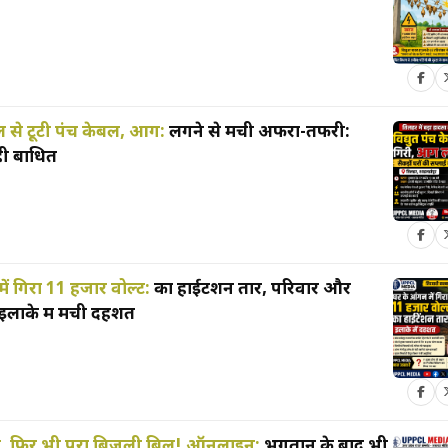
ल से टूटी पंच केबल, आग:
लगने से मची अफरा-तफरी:
ही बाधित
ें गिरा 11 हजार वोल्ट:
का हाईटेंशन तार, परिवार और
इलाके में मची दहशत
ा, फिर भी पूरा बिजली बिल! ऑनलाइन:
भुगतान के बाद भी