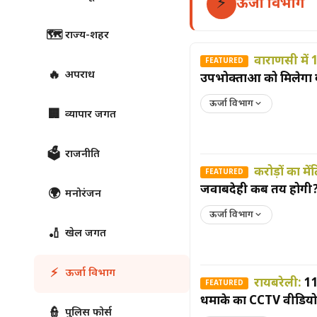
⚡
ऊर्जा विभाग
🗺️
राज्य-शहर
वाराणसी में
FEATURED
🔥
अपराध
उपभोक्ताओं को मिलेगा ब
ऊर्जा विभाग
🏢
व्यापार जगत
🗳
राजनीति
करोड़ों का में
FEATURED
जवाबदेही कब तय होगी
🌍
मनोरंजन
ऊर्जा विभाग
🏏
खेल जगत
⚡
ऊर्जा विभाग
रायबरेली:
11
FEATURED
धमाके का CCTV वीडिय
👮
पुलिस फोर्स