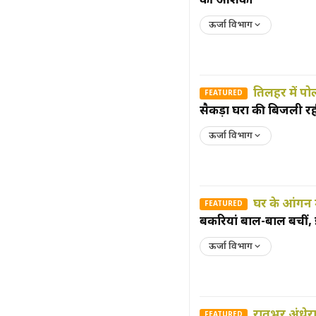
की आशंका
ऊर्जा विभाग
तिलहर में पो
FEATURED
सैकड़ों घरों की बिजली र
ऊर्जा विभाग
घर के आंगन म
FEATURED
बकरियां बाल-बाल बचीं, 
ऊर्जा विभाग
रातभर अंधेर
FEATURED