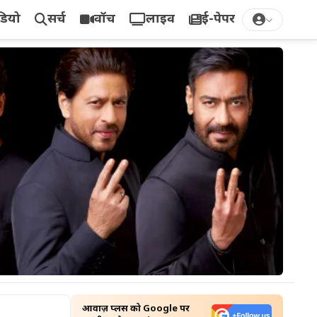
डियो
सर्च
वॉच
लाइव
ई-पेपर
आवाज़ प्लस को Google पर