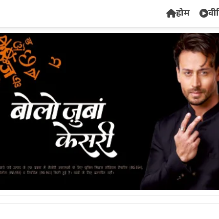
होम
वी