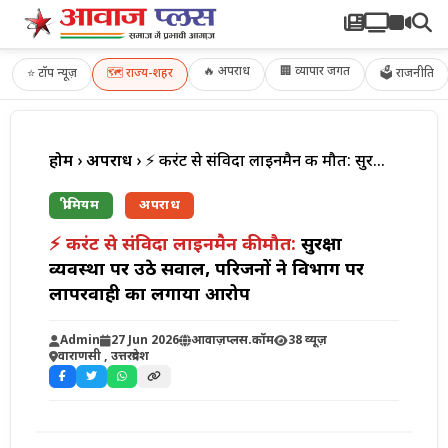
🔥 अपराध
🏢 व्यापार जगत
⭐
टॉप न्यूज़
🗺️
राज्य-शहर
🗳 राजनीति
होम
›
अपराध
› ⚡ करंट से संविदा लाइनमैन की मौत: सुरक्षा व्यवस्था पर उठे सवाल, परिजनों ने विभाग पर लापरवाही का लगाया आरोप
प्रीमियम
अपराध
⚡ करंट से संविदा लाइनमैन की मौत:
सुरक्षा
व्यवस्था पर उठे सवाल, परिजनों ने विभाग पर
लापरवाही का लगाया आरोप
Admin
27 Jun 2026
आवाज़प्लस.कॉम
38 व्यूज़
वाराणसी , उत्तरप्रदेश