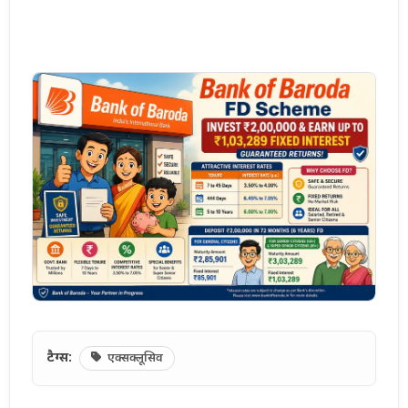
टैग्स:
एक्सक्लूसिव